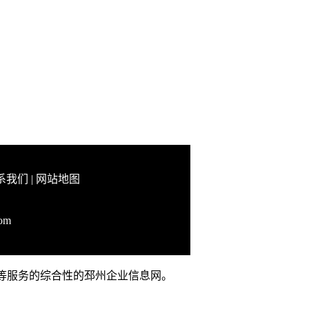
系我们
|
网站地图
com
推广等服务的综合性的邳州企业信息网。