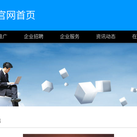
m的官网首页
推广
企业招聘
企业服务
资讯动态
在
态